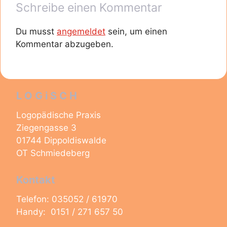
Schreibe einen Kommentar
Du musst
angemeldet
sein, um einen
Kommentar abzugeben.
L O G i S C H
Logopädische Praxis
Ziegengasse 3
01744 Dippoldiswalde
OT Schmiedeberg
Kontakt
Telefon: 035052 / 61970
Handy: 0151 / 271 657 50