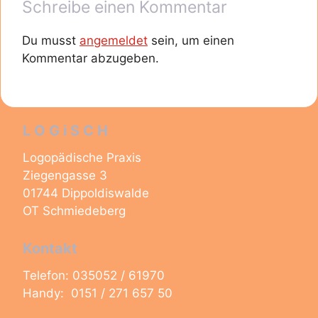
Schreibe einen Kommentar
Du musst
angemeldet
sein, um einen
Kommentar abzugeben.
L O G i S C H
Logopädische Praxis
Ziegengasse 3
01744 Dippoldiswalde
OT Schmiedeberg
Kontakt
Telefon: 035052 / 61970
Handy: 0151 / 271 657 50